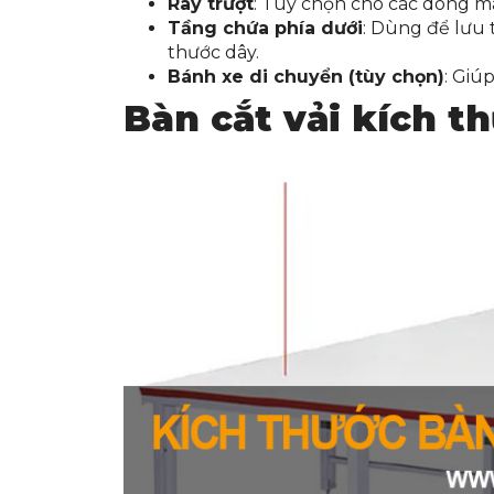
Ray trượt
: Tùy chọn cho các dòng má
Tầng chứa phía dưới
: Dùng để lưu t
thước dây.
Bánh xe di chuyển (tùy chọn)
: Giú
Bàn cắt vải kích t