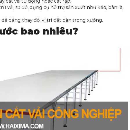
y cắt vải tự động hoặc cắt rập.
rữ vải, sơ đồ, dụng cụ hỗ trợ sản xuất như kéo, bàn là,
p dễ dàng thay đổi vị trí đặt bàn trong xưởng.
hước bao nhiêu?