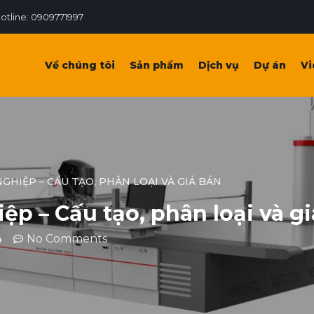
otline: 0909771997
Về chúng tôi
Sản phẩm
Dịch vụ
Dự án
Vi
GHIỆP – CẤU TẠO, PHÂN LOẠI VÀ GIÁ BÁN
ệp – Cấu tạo, phân loại và g
4
No Comments