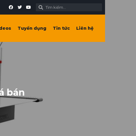
deos
Tuyển dụng
Tin tức
Liên hệ
iá bán