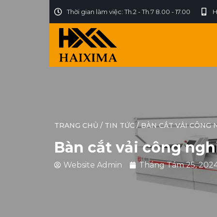
Thời gian làm việc: Th.2 - Th.7 8.00 - 17.00
H
TRANG CHỦ
/
TIN TỨC
/
BÀN CẮT VẢI CÔNG N
Bàn cắt vải công nghi
Website Admin
Tháng Tám 25, 202