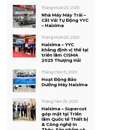
Tháng Mười 20, 2025
Nhà Máy Máy Trải –
Cắt Vải Tự Động YYC
– Haixima
Tháng Mười 20, 2025
Haixima – YYC
khẳng định vị thế tại
triển lãm CISMA
2025 Thượng Hải
Tháng Chín 15, 2025
Hoạt Động Bảo
Dưỡng Máy Haixima
Tháng Tám 29, 2025
Haixima – Supercut
góp mặt tại Triển
lãm Quốc tế Thiết bị
& Công nghệ In
Thêu, Sản phẩm và