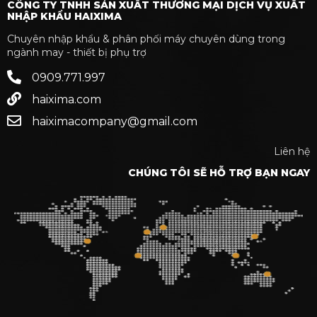
CÔNG TY TNHH SẢN XUẤT THƯƠNG MẠI DỊCH VỤ XUẤT
NHẬP KHẨU HAIXIMA
Chuyên nhập khẩu & phân phối máy chuyên dùng trong
ngành may - thiết bị phụ trợ
0909.771.997
haixima.com
haiximacompany@gmail.com
Liên hệ
CHÚNG TÔI SẼ HỖ TRỢ BẠN NGAY