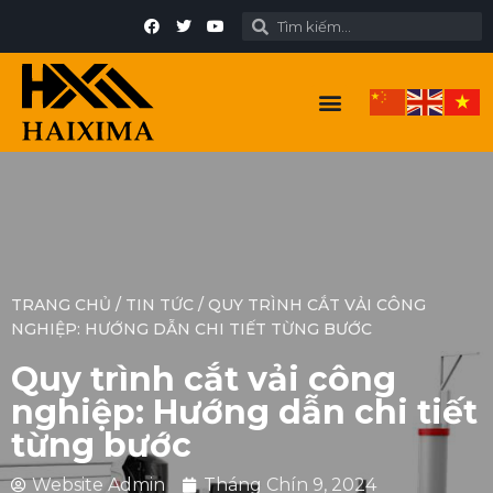
TRANG CHỦ
/
TIN TỨC
/
QUY TRÌNH CẮT VẢI CÔNG
NGHIỆP: HƯỚNG DẪN CHI TIẾT TỪNG BƯỚC
Quy trình cắt vải công
nghiệp: Hướng dẫn chi tiết
từng bước
Website Admin
Tháng Chín 9, 2024