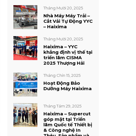
Tháng Mười 20, 2025
Nhà Máy Máy Trải –
Cắt Vải Tự Động YYC
– Haixima
Tháng Mười 20, 2025
Haixima – YYC
khẳng định vị thế tại
triển lãm CISMA
2025 Thượng Hải
Tháng Chín 15, 2025
Hoạt Động Bảo
Dưỡng Máy Haixima
Tháng Tám 29, 2025
Haixima – Supercut
góp mặt tại Triển
lãm Quốc tế Thiết bị
& Công nghệ In
Thêu, Sản phẩm và