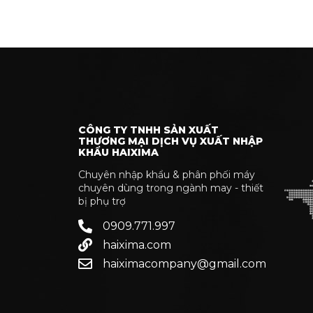
CÔNG TY TNHH SẢN XUẤT
THƯƠNG MẠI DỊCH VỤ XUẤT NHẬP
KHẨU HAIXIMA
Chuyên nhập khẩu & phân phối máy
chuyên dùng trong ngành may - thiết
bị phụ trợ
0909.771.997
haixima.com
haiximacompany@gmail.com