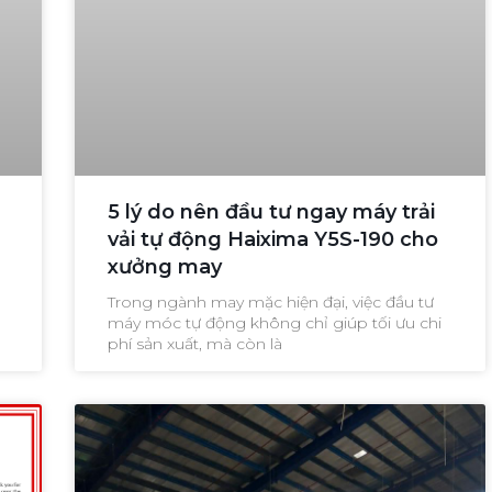
5 lý do nên đầu tư ngay máy trải
vải tự động Haixima Y5S-190 cho
xưởng may
Trong ngành may mặc hiện đại, việc đầu tư
máy móc tự động không chỉ giúp tối ưu chi
phí sản xuất, mà còn là