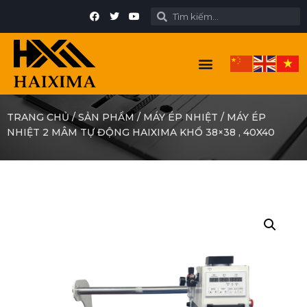
TRANG CHỦ
/
SẢN PHẨM
/
MÁY ÉP NHIỆT
/
MÁY ÉP
NHIỆT 2 MÂM TỰ ĐỘNG HAIXIMA KHỔ 38×38 , 40X40