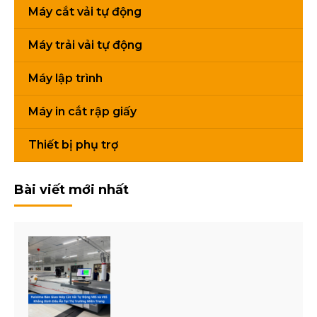
Máy cắt vải tự động
Trọng
Weight
120kg
120kg
lượng
Máy trải vải tự động
Kích
Tray size (cm)
38X38 cm
40×40 cm
Máy lập trình
thước
mâm
Máy in cắt rập giấy
(cm)
Thiết bị phụ trợ
Số
Number of
2
2
lượng
trays
mâm
Bài viết mới nhất
Kích
Machine size
100x70x135
85x60x13
thước
(cm)
(cm)
(cm)
máy
(cm)