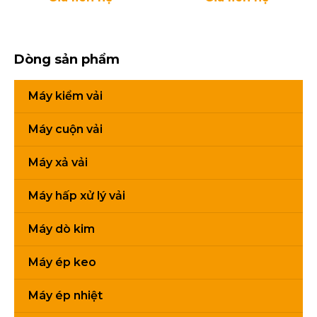
THÔNG SỐ KỸ THUẬT
Dòng sản phẩm
Model
Model
38X38-
40X40-
Máy kiểm vải
TD2
TD2
Máy cuộn vải
Điện
Voltage
220V
220V
áp
Máy xả vải
Đồng
Thermometer
50-300°
C
50-300oC
Máy hấp xử lý vải
hồ
nhiệt
Máy dò kim
Đồng
Timer
1-60s
1-60s
Máy ép keo
hồ
thời
Máy ép nhiệt
gian