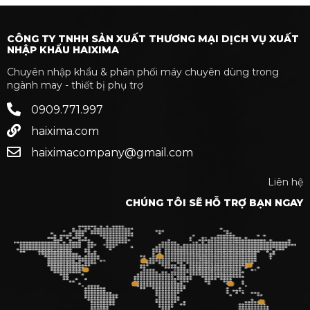
CÔNG TY TNHH SẢN XUẤT THƯƠNG MẠI DỊCH VỤ XUẤT
NHẬP KHẨU HAIXIMA
Chuyên nhập khẩu & phân phối máy chuyên dùng trong
ngành may - thiết bị phụ trợ
0909.771.997
haixima.com
haiximacompany@gmail.com
Liên hệ
CHÚNG TÔI SẼ HỖ TRỢ BẠN NGAY