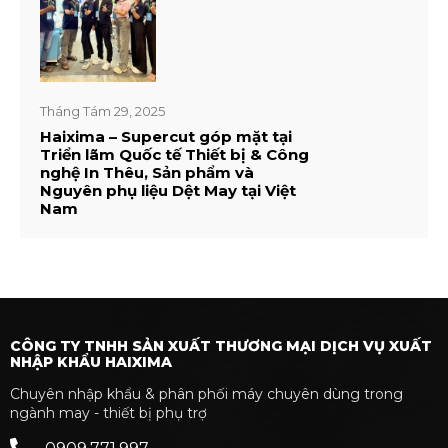
Tháng Tám 29, 2025
Haixima – Supercut góp mặt tại
Triển lãm Quốc tế Thiết bị & Công
nghệ In Thêu, Sản phẩm và
Nguyên phụ liệu Dệt May tại Việt
Nam
CÔNG TY TNHH SẢN XUẤT THƯƠNG MẠI DỊCH VỤ XUẤT
NHẬP KHẨU HAIXIMA
Chuyên nhập khẩu & phân phối máy chuyên dùng trong
ngành may - thiết bị phụ trợ