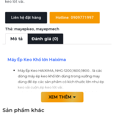
keo lót vải..
Liên hệ đặt hàng
Hotline: 0909771997
Thẻ:
mayepkeo
,
mayepmech
Mô tả
Đánh giá (0)
Máy Ép Keo Khổ lớn Haixima
Máy Ép Keo HAIXIMA, NHG-1200,1600,1800… là các
dòng máy ép keo khổ lớn dùng trong xưởng may
dùng để ép các sản phẩm có kích thước lớn như ép
keo vải cuộn,ép keo lót vải..
Máy ép keo tự động có hệ thống công tắc hành
XEM THÊM
trình giúp căn băng tự động trong quá trình vận
hành.
Sản phẩm khác
Máy có chức năng hẹn giờ tắt nhiệt tự động giúp tiết