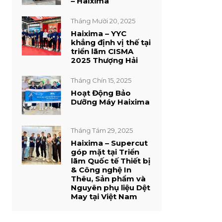
– Haixima
Tháng Mười 20, 2025
Máy in cắt rập giấy m
Haixima – YYC
khẳng định vị thế tại
Giá liên hệ
triển lãm CISMA
2025 Thượng Hải
Tháng Chín 15, 2025
Hoạt Động Bảo
Dưỡng Máy Haixima
Tháng Tám 29, 2025
Haixima – Supercut
góp mặt tại Triển
lãm Quốc tế Thiết bị
& Công nghệ In
Thêu, Sản phẩm và
Nguyên phụ liệu Dệt
May tại Việt Nam