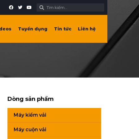
deos
Tuyển dụng
Tin tức
Liên hệ
Dòng sản phẩm
Máy kiểm vải
Máy cuộn vải