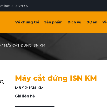
otline: 0909771997
Về chúng tôi
Sản phẩm
Dịch vụ
Dự án
Vi
Ợ
/
MÁY CẮT ĐỨNG ISN KM
Máy cắt đứng ISN KM
Mã SP: ISN-KM
Giá liên hệ