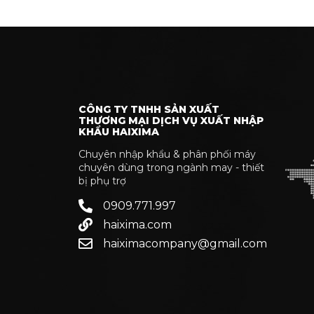
CÔNG TY TNHH SẢN XUẤT
THƯƠNG MẠI DỊCH VỤ XUẤT NHẬP
KHẨU HAIXIMA
Chuyên nhập khẩu & phân phối máy
chuyên dùng trong ngành may - thiết
bị phụ trợ
0909.771.997
haixima.com
haiximacompany@gmail.com