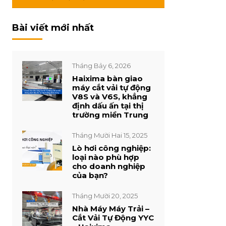
Bài viết mới nhất
Tháng Bảy 6, 2026
Haixima bàn giao
máy cắt vải tự động
V8S và V6S, khẳng
định dấu ấn tại thị
trường miền Trung
Tháng Mười Hai 15, 2025
Lò hơi công nghiệp:
loại nào phù hợp
cho doanh nghiệp
của bạn?
Tháng Mười 20, 2025
Nhà Máy Máy Trải –
Cắt Vải Tự Động YYC