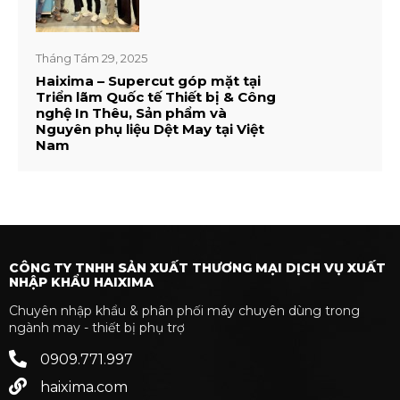
Tháng Tám 29, 2025
Haixima – Supercut góp mặt tại
Triển lãm Quốc tế Thiết bị & Công
nghệ In Thêu, Sản phẩm và
Nguyên phụ liệu Dệt May tại Việt
Nam
CÔNG TY TNHH SẢN XUẤT THƯƠNG MẠI DỊCH VỤ XUẤT
NHẬP KHẨU HAIXIMA
Chuyên nhập khẩu & phân phối máy chuyên dùng trong
ngành may - thiết bị phụ trợ
0909.771.997
haixima.com