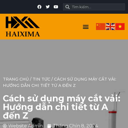
TRANG CHỦ
/
TIN TỨC
/
CÁCH SỬ DỤNG MÁY CẮT VẢI:
HƯỚNG DẪN CHI TIẾT TỪ A ĐẾN Z
Cách sử dụng máy cắt vải:
Hướng dẫn chi tiết từ A
đến Z
Website Admin
Tháng Chín 8, 2024