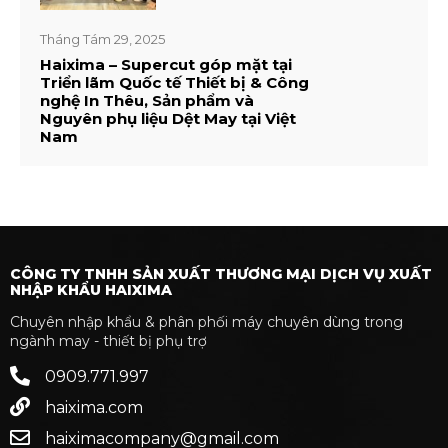
Tháng Tám 29, 2025
Haixima – Supercut góp mặt tại
Triển lãm Quốc tế Thiết bị & Công
nghệ In Thêu, Sản phẩm và
Nguyên phụ liệu Dệt May tại Việt
Nam
CÔNG TY TNHH SẢN XUẤT THƯƠNG MẠI DỊCH VỤ XUẤT
NHẬP KHẨU HAIXIMA
Chuyên nhập khẩu & phân phối máy chuyên dùng trong
ngành may - thiết bị phụ trợ
0909.771.997
haixima.com
haiximacompany@gmail.com