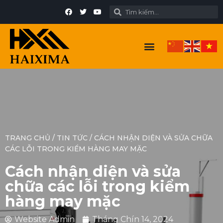
TRANG CHỦ
/
TIN TỨC
/
CÁCH NHẬN DIỆN VÀ SỬA CHỮA
CÁC LỖI TRONG KIỂM HÀNG MAY MẶC
Cách nhận diện và sửa
chữa các lỗi trong kiểm
hàng may mặc
Website Admin
Tháng Chín 14, 2024