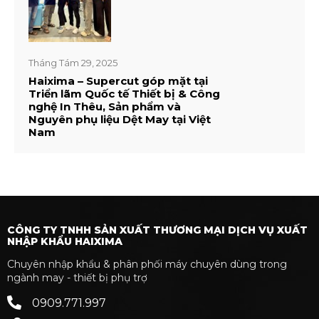
Tháng Tám 29, 2025
Haixima – Supercut góp mặt tại
Triển lãm Quốc tế Thiết bị & Công
nghệ In Thêu, Sản phẩm và
Nguyên phụ liệu Dệt May tại Việt
Nam
CÔNG TY TNHH SẢN XUẤT THƯƠNG MẠI DỊCH VỤ XUẤT
NHẬP KHẨU HAIXIMA
Chuyên nhập khẩu & phân phối máy chuyên dùng trong
ngành may - thiết bị phụ trợ
0909.771.997